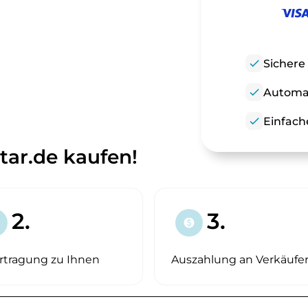
check
Sichere
check
Automat
check
Einfach
tar.de kaufen!
2.
3.
paid
rtragung zu Ihnen
Auszahlung an Verkäufe