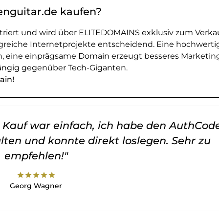
enguitar.de kaufen?
striert und wird über ELITEDOMAINS exklusiv zum Verka
greiche Internetprojekte entscheidend. Eine hochwerti
en, eine einprägsame Domain erzeugt besseres Marketin
ngig gegenüber Tech-Giganten.
ain!
er Kauf war einfach, ich habe den AuthCod
lten und konnte direkt loslegen. Sehr zu
empfehlen!"
star
star
star
star
star
Georg Wagner