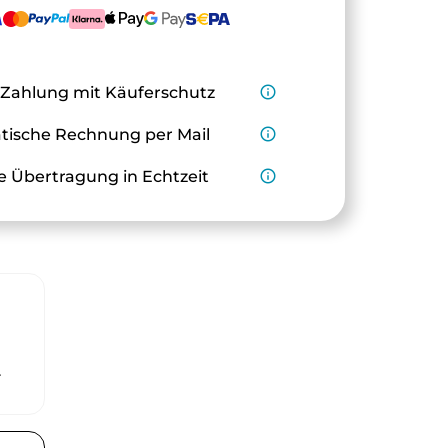
 Zahlung mit Käuferschutz
info_outline
ische Rechnung per Mail
info_outline
e Übertragung in Echtzeit
info_outline
r