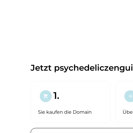
Jetzt psychedeliczengui
1.
shopping_cart
arrow_forward
Sie kaufen die Domain
Übe