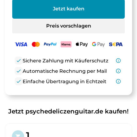
Jetzt kaufen
Preis vorschlagen
check
Sichere Zahlung mit Käuferschutz
info_outline
check
Automatische Rechnung per Mail
info_outline
check
Einfache Übertragung in Echtzeit
info_outline
Jetzt psychedeliczenguitar.de kaufen!
1.
shopping_cart