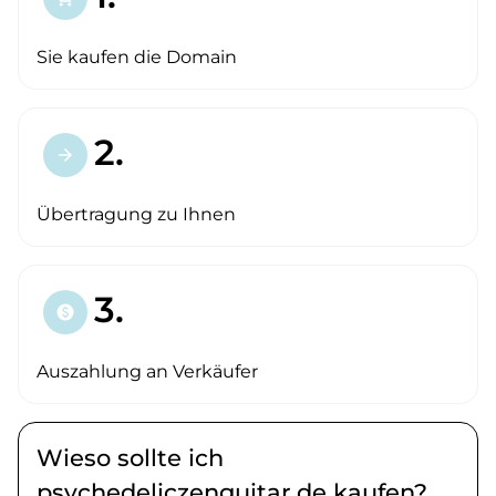
Sie kaufen die Domain
2.
arrow_forward
Übertragung zu Ihnen
3.
paid
Auszahlung an Verkäufer
Wieso sollte ich
psychedeliczenguitar.de kaufen?